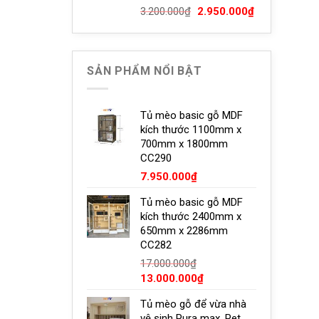
Giá
Giá
3.200.000
₫
2.950.000
₫
gốc
hiện
là:
tại
3.200.000₫.
là:
2.950.000₫.
SẢN PHẨM NỔI BẬT
Tủ mèo basic gỗ MDF
kích thước 1100mm x
700mm x 1800mm
CC290
7.950.000
₫
Tủ mèo basic gỗ MDF
kích thước 2400mm x
650mm x 2286mm
CC282
17.000.000
₫
Giá
Giá
13.000.000
₫
gốc
hiện
Tủ mèo gỗ để vừa nhà
là:
tại
vệ sinh Pura max, Pet