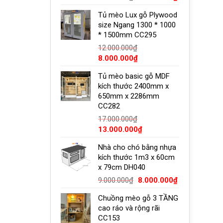
gốc
hiện
Tủ mèo Lux gỗ Plywood
là:
tại
size Ngang 1300 * 1000
8.500.000₫.
là:
* 1500mm CC295
7.500.000₫.
12.000.000
₫
Giá
Giá
8.000.000
₫
gốc
hiện
Tủ mèo basic gỗ MDF
là:
tại
kích thước 2400mm x
12.000.000₫.
là:
650mm x 2286mm
8.000.000₫.
CC282
hoặc hư hỏng trong quá trình vận chuyển.
17.000.000
₫
Giá
Giá
13.000.000
₫
gốc
hiện
Nhà cho chó bằng nhựa
là:
tại
kích thước 1m3 x 60cm
17.000.000₫.
là:
x 79cm DH040
13.000.000₫.
Giá
Giá
9.000.000
₫
8.000.000
₫
gốc
hiện
Chuồng mèo gỗ 3 TẦNG
là:
tại
cao ráo và rộng rãi
9.000.000₫.
là:
CC153
8.000.000₫.