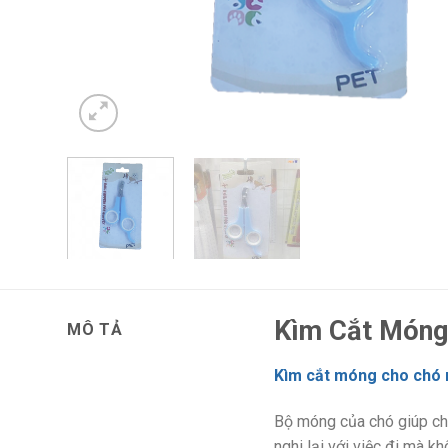
Kìm Cắt Móng
MÔ TẢ
Kìm cắt móng cho chó
Bộ móng của chó giúp chú
nghi lại với việc đi mà k