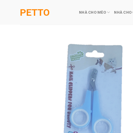
Skip
PETTO
to
NHÀ CHO MÈO
NHÀ CHO
content