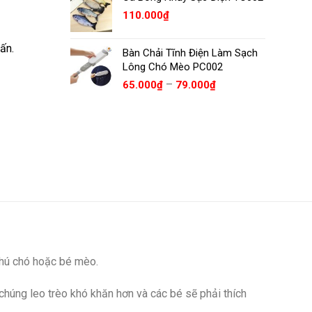
110.000
₫
ấn.
Bàn Chải Tĩnh Điện Làm Sạch
Lông Chó Mèo PC002
Khoảng
–
65.000
₫
79.000
₫
giá:
từ
65.000₫
đến
79.000₫
chú chó hoặc bé mèo.
chúng leo trèo khó khăn hơn và các bé sẽ phải thích