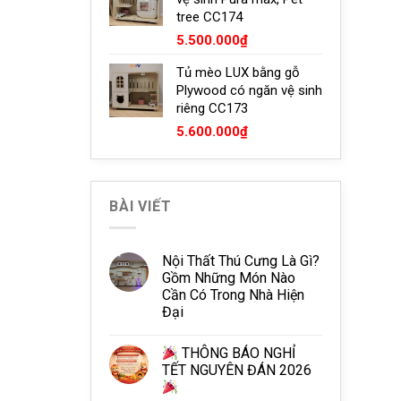
17.000.000₫.
là:
tree CC174
13.000.000₫.
5.500.000
₫
Tủ mèo LUX bằng gỗ
Plywood có ngăn vệ sinh
riêng CC173
5.600.000
₫
BÀI VIẾT
Nội Thất Thú Cưng Là Gì?
Gồm Những Món Nào
Cần Có Trong Nhà Hiện
Đại
THÔNG BÁO NGHỈ
TẾT NGUYÊN ĐÁN 2026