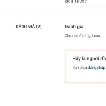
KÍCH THƯỚC
Đánh giá
ĐÁNH GIÁ (0)
Chưa có đánh giá nào.
Tuy nhiên, như vậy không
Việc cắt móng chân cho
Hãy là người đ
Những cái móng không đượ
Trong một số trường hợp,
Bạn phải
đăng nhập
Đặc Điểm Sản Phẩ
Kìm Cắt Móng Chó Mè
Sản phẩm kìm cắt móng l