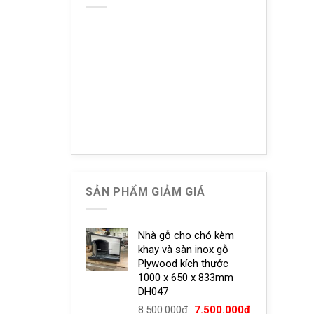
 khi cắt móng cho chó.
có thể thưởng các bé những loại snack, bánh thưởng.
SẢN PHẨM GIẢM GIÁ
Nhà gỗ cho chó kèm
khay và sàn inox gỗ
Plywood kích thước
1000 x 650 x 833mm
DH047
Giá
Giá
8.500.000
₫
7.500.000
₫