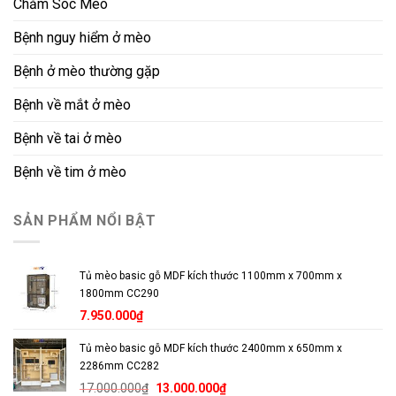
Chăm Sóc Mèo
Bệnh nguy hiểm ở mèo
Bệnh ở mèo thường gặp
Bệnh về mắt ở mèo
Bệnh về tai ở mèo
Bệnh về tim ở mèo
SẢN PHẨM NỔI BẬT
Tủ mèo basic gỗ MDF kích thước 1100mm x 700mm x
1800mm CC290
7.950.000
₫
Tủ mèo basic gỗ MDF kích thước 2400mm x 650mm x
2286mm CC282
Giá
Giá
17.000.000
₫
13.000.000
₫