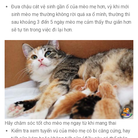
Đưa chậu cát vệ sinh gần ổ của mèo mẹ hơn, vỳ khi mới
sinh mèo mẹ thường không rời quá xa ổ mình, thường thì
sau khoảng 3 đến 5 ngày mèo mẹ cảm thấy thư giãn hơn
sẽ tự tin trong việc đi lại hơn.
Hãy chăm sóc tốt cho mèo mẹ ngay từ khi mang thai
Kiểm tra xem tuyến vú của mèo mẹ có bi căng cứng, hay