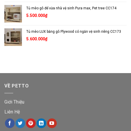
gốc
hiện
Tủ mèo gỗ để vừa nhà vệ sinh Pura max, Pet tree CC174
là:
tại
17.000.000₫.
là:
5.500.000
₫
13.000.000₫.
Tủ mèo LUX bằng gỗ Plywood có ngăn vệ sinh riêng CC173
5.600.000
₫
VỀ PETTO
Giới Thiệu
Liên Hệ