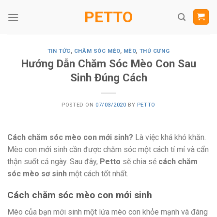
Skip
PETTO
to
content
TIN TỨC
,
CHĂM SÓC MÈO
,
MÈO
,
THÚ CƯNG
Hướng Dẫn Chăm Sóc Mèo Con Sau
Sinh Đúng Cách
POSTED ON
07/03/2020
BY
PETTO
Cách chăm sóc mèo con mới sinh?
Là việc khá khó khăn.
Mèo con mới sinh cần được chăm sóc một cách tỉ mỉ và cẩn
thận suốt cả ngày. Sau đây,
Petto
sẽ chia sẻ
cách
chăm
sóc mèo sơ sinh
một cách tốt nhất.
Cách chăm sóc mèo con mới sinh
Mèo của bạn mới sinh một lứa mèo con khỏe mạnh và đáng