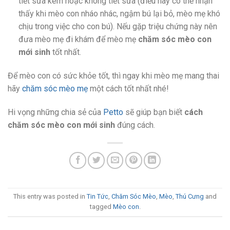
tiết sữa kém hoặc không tiết sữa (điều này có thể nhận
thấy khi mèo con nháo nhác, ngậm bú lại bỏ, mèo mẹ khó
chịu trong việc cho con bú). Nếu gặp triệu chứng này nên
đưa mèo mẹ đi khám để mèo mẹ
chăm sóc mèo con
mới sinh
tốt nhất.
Để mèo con có sức khỏe tốt, thì ngay khi mèo mẹ mang thai
hãy
chăm sóc mèo mẹ
một cách tốt nhất nhé!
Hi vọng những chia sẻ của
Petto
sẽ giúp bạn biết
cách
chăm sóc mèo con mới sinh
đúng cách.
This entry was posted in
Tin Tức
,
Chăm Sóc Mèo
,
Mèo
,
Thú Cưng
and
tagged
Mèo con
.