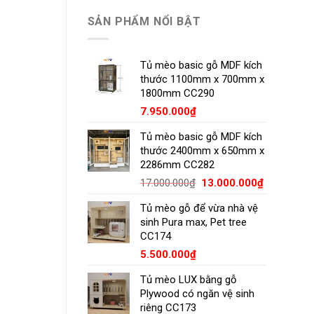
SẢN PHẨM NỔI BẬT
Tủ mèo basic gỗ MDF kích
thước 1100mm x 700mm x
1800mm CC290
7.950.000
₫
Tủ mèo basic gỗ MDF kích
thước 2400mm x 650mm x
2286mm CC282
Giá
Giá
17.000.000
₫
13.000.000
₫
gốc
hiện
Tủ mèo gỗ để vừa nhà vệ
là:
tại
sinh Pura max, Pet tree
17.000.000₫.
là:
CC174
13.000.00
5.500.000
₫
Tủ mèo LUX bằng gỗ
Plywood có ngăn vệ sinh
riêng CC173