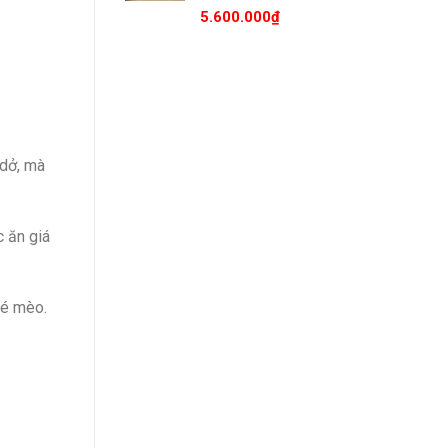
5.600.000
₫
 dở, mà
c ăn giá
bé mèo.