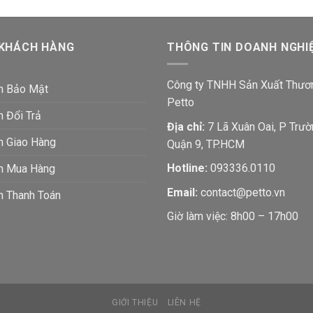
 KHÁCH HÀNG
THÔNG TIN DOANH NGHI
Công ty TNHH Sản Xuất Thươ
h Bảo Mật
Petto
h Đổi Trả
Địa chỉ:
7 Lã Xuân Oai, P Trườ
h Giao Hàng
Quận 9, TP.HCM
Hotline:
093336.0110
ch Mua Hàng
Email:
contact@petto.vn
h Thanh Toán
Giờ làm việc: 8h00 – 17h00
GIỚI THIỆU
LIÊN HỆ