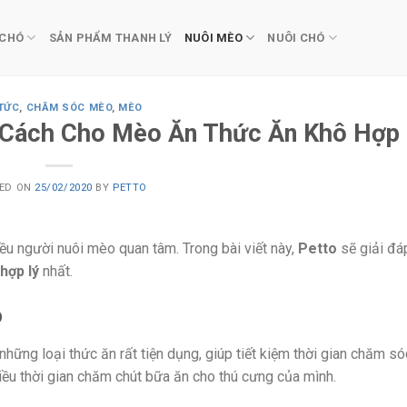
 CHÓ
SẢN PHẨM THANH LÝ
NUÔI MÈO
NUÔI CHÓ
 TỨC
,
CHĂM SÓC MÈO
,
MÈO
 Cách Cho Mèo Ăn Thức Ăn Khô Hợp 
ED ON
25/02/2020
BY
PETTO
ều người nuôi mèo quan tâm. Trong bài viết này,
Petto
sẽ giải đá
hợp lý
nhất.
ô
hững loại thức ăn rất tiện dụng, giúp tiết kiệm thời gian chăm s
iều thời gian chăm chút bữa ăn cho thú cưng của mình.