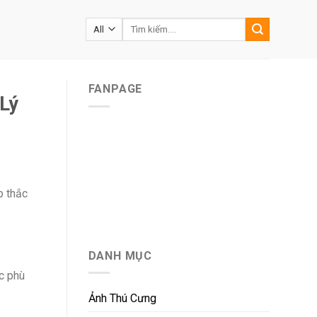
Tìm
kiếm:
FANPAGE
Lý
p thắc
DANH MỤC
óc phù
Ảnh Thú Cưng