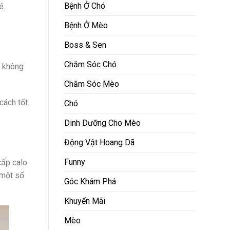
Bệnh Ở Chó
é.
Bệnh Ở Mèo
Boss & Sen
Chăm Sóc Chó
n không
Chăm Sóc Mèo
cách tốt
Chó
Dinh Dưỡng Cho Mèo
Động Vật Hoang Dã
Funny
cấp calo
 một số
Góc Khám Phá
Khuyến Mãi
Mèo