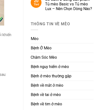
20
Tủ mèo Basic vs Tủ mèo
Th4
Lux – Nên Chọn Dòng Nào?
THÔNG TIN VỀ MÈO
i khiến
Mèo
Bệnh Ở Mèo
Chăm Sóc Mèo
Bệnh nguy hiểm ở mèo
sau:
Bệnh ở mèo thường gặp
Bệnh về mắt ở mèo
Bệnh về tai ở mèo
Bệnh về tim ở mèo