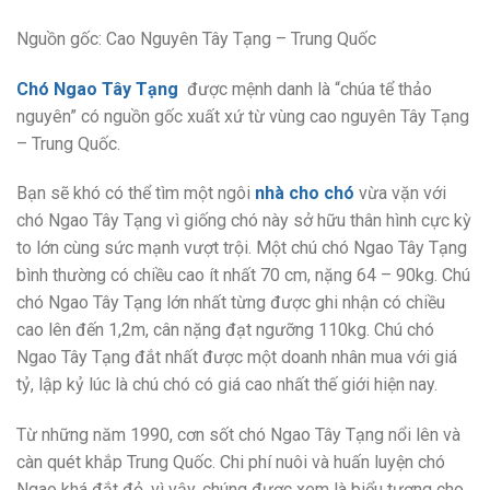
Nguồn gốc: Cao Nguyên Tây Tạng – Trung Quốc
Chó Ngao Tây Tạng
được mệnh danh là “chúa tể thảo
nguyên” có nguồn gốc xuất xứ từ vùng cao nguyên Tây Tạng
– Trung Quốc.
Bạn sẽ khó có thể tìm một ngôi
nhà cho chó
vừa vặn với
chó Ngao Tây Tạng vì giống chó này sở hữu thân hình cực kỳ
to lớn cùng sức mạnh vượt trội. Một chú chó Ngao Tây Tạng
bình thường có chiều cao ít nhất 70 cm, nặng 64 – 90kg. Chú
chó Ngao Tây Tạng lớn nhất từng được ghi nhận có chiều
cao lên đến 1,2m, cân nặng đạt ngưỡng 110kg. Chú chó
Ngao Tây Tạng đắt nhất được một doanh nhân mua với giá
tỷ, lập kỷ lúc là chú chó có giá cao nhất thế giới hiện nay.
Từ những năm 1990, cơn sốt chó Ngao Tây Tạng nổi lên và
càn quét khắp Trung Quốc. Chi phí nuôi và huấn luyện chó
Ngao khá đắt đỏ, vì vậy, chúng được xem là biểu tượng cho