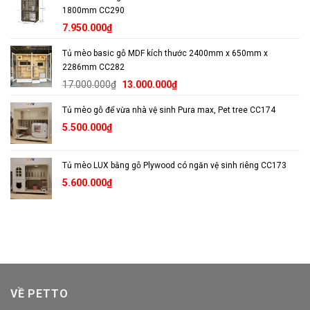
1800mm CC290
7.950.000
₫
Tủ mèo basic gỗ MDF kích thước 2400mm x 650mm x
2286mm CC282
Giá
Giá
17.000.000
₫
13.000.000
₫
gốc
hiện
Tủ mèo gỗ để vừa nhà vệ sinh Pura max, Pet tree CC174
là:
tại
17.000.000₫.
là:
5.500.000
₫
13.000.000₫.
Tủ mèo LUX bằng gỗ Plywood có ngăn vệ sinh riêng CC173
5.600.000
₫
VỀ PETTO