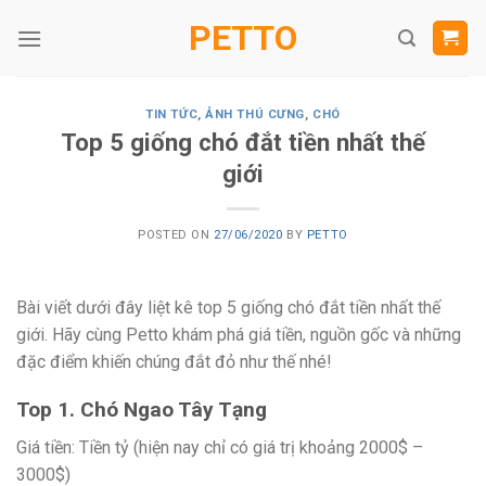
Skip
PETTO
to
content
TIN TỨC
,
ẢNH THÚ CƯNG
,
CHÓ
Top 5 giống chó đắt tiền nhất thế
giới
POSTED ON
27/06/2020
BY
PETTO
Bài viết dưới đây liệt kê top 5 giống chó đắt tiền nhất thế
giới. Hãy cùng Petto khám phá giá tiền, nguồn gốc và những
đặc điểm khiến chúng đắt đỏ như thế nhé!
Top 1. Chó Ngao Tây Tạng
Giá tiền: Tiền tỷ (hiện nay chỉ có giá trị khoảng 2000$ –
3000$)