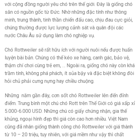
với cộng đồng người yêu chó trên thế giới. Đây là giống chó
săn có nguồn gốc từ Đức. Nhờ những đặc tính như thông
minh, trung thành, tinh thần chiến đấu cao, chịu đau cực giỏi,
chúng thường được lực lượng cảnh sát và quân đội các
nước Châu Âu sử dụng làm chó nghiệp vụ.
Chó Rottweiler sẽ rất hữu ích với người nuôi nếu được huấn
luyện bài bản. Chúng có thể kéo xe hàng, canh gác, bảo vệ,
thậm chí chơi cùng trẻ em, … Ngoài ra, giống chó này còn khá
trầm tính, không phá phách, ít sủa bậy và đặc biệt không đòi
hỏi chủ phải cưng nựng hay chiều chuộng.
Những năm gần đây, cơn sốt chó Rottweiler lên đến đỉnh
điểm. Trung bình một chú chó Rott trên Thế Giới có giá xấp xỉ
5.000-6.000 USD. Những chú có giấy chứng nhận, gia thế
khủng, ngoại hình đẹp thì giá còn cao hơn nhiều. Việt Nam
cũng đã nhân giống thành công chó Rottweiler với giá thành
từ 10 – 20 triệu, tuy nhiên, với giá mềm như vậy thì chất