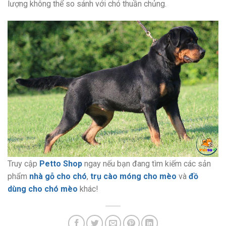
lượng không thể so sánh với chó thuần chủng.
Truy cập
Petto Shop
ngay nếu bạn đang tìm kiếm các sản
phẩm
nhà gỗ cho chó
,
trụ cào móng cho mèo
và
đồ
dùng cho chó mèo
khác!