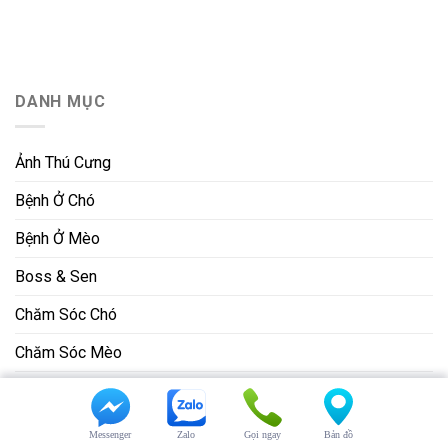
DANH MỤC
Ảnh Thú Cưng
Bệnh Ở Chó
Bệnh Ở Mèo
Boss & Sen
Chăm Sóc Chó
Chăm Sóc Mèo
Chó
Dinh Dưỡng Cho Mèo
Messenger
Zalo
Gọi ngay
Bản đồ