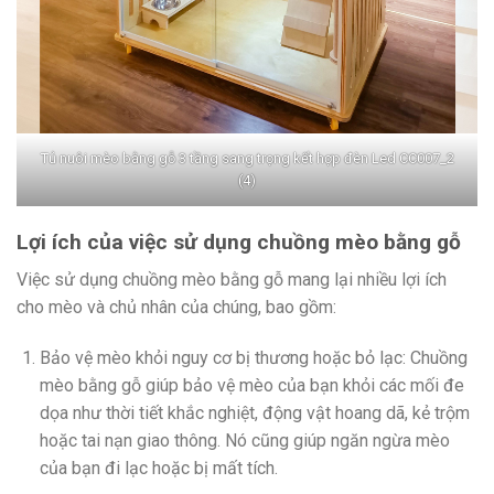
Tủ nuôi mèo bằng gỗ 3 tầng sang trọng kết hợp đèn Led CC007_2
(4)
Lợi ích của việc sử dụng chuồng mèo bằng gỗ
Việc sử dụng chuồng mèo bằng gỗ mang lại nhiều lợi ích
cho mèo và chủ nhân của chúng, bao gồm:
Bảo vệ mèo khỏi nguy cơ bị thương hoặc bỏ lạc: Chuồng
mèo bằng gỗ giúp bảo vệ mèo của bạn khỏi các mối đe
dọa như thời tiết khắc nghiệt, động vật hoang dã, kẻ trộm
hoặc tai nạn giao thông. Nó cũng giúp ngăn ngừa mèo
của bạn đi lạc hoặc bị mất tích.