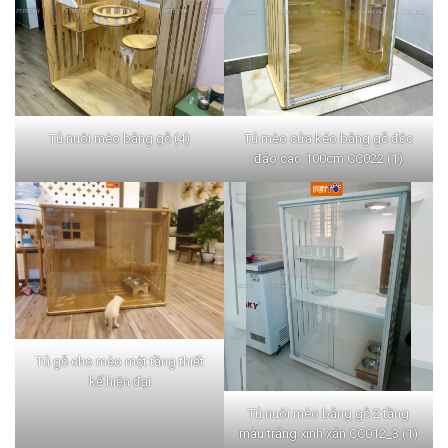
Tủ nuôi mèo bằng gỗ (4)
Tủ mèo cửa kéo bằng gỗ độc
đáo cao 100cm CC022 (1)
Tủ gỗ cho mèo một tầng thiết
kế hiện đại
Tủ nuôi mèo bằng gỗ 2 tầng
màu trắng xinh xắn CC012_3 (1)