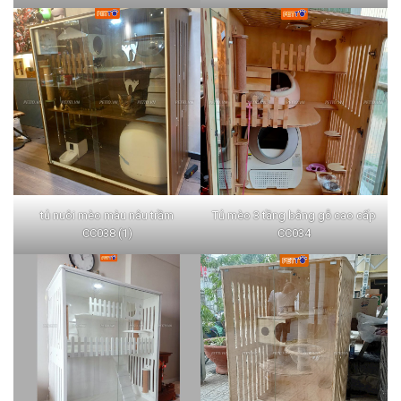
tủ nuôi mèo màu nâu trầm
Tủ mèo 3 tầng bằng gỗ cao cấp
CC038 (1)
CC034