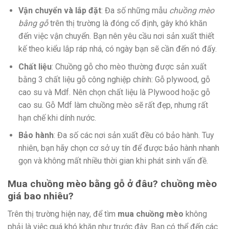
Vận chuyển và lắp đặt
: Đa số những mẫu
chuồng mèo
bằng gỗ
trên thị trường là đóng cố định, gây khó khăn
đến việc vận chuyển. Bạn nên yêu cầu nơi sản xuất thiết
kế theo kiểu lắp ráp nhá, có ngày bạn sẽ cần đến nó đấy.
Chất liệu
: Chuồng gỗ cho mèo thường được sản xuất
bằng 3 chất liệu gỗ công nghiệp chính: Gỗ plywood, gỗ
cao su và Mdf. Nên chọn chất liệu là Plywood hoặc gỗ
cao su. Gỗ Mdf làm chuồng mèo sẽ rất đẹp, nhưng rất
hạn chế khi dính nước.
Bảo hành
: Đa số các nơi sản xuất đều có bảo hành. Tuy
nhiên, bạn hãy chọn cơ sở uy tín để được bảo hành nhanh
gọn và không mất nhiều thời gian khi phát sinh vấn đề.
Mua chuồng mèo bằng gỗ ở đâu? chuồng mèo
giá bao nhiêu?
Trên thị trường hiện nay, để tìm
mua chuồng mèo
không
phải là việc quá khó khăn như trước đây. Bạn có thể đến các