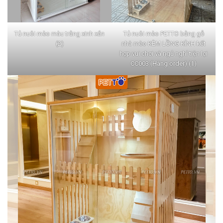
Tủ nuôi mèo màu trằng xinh xắn
Tủ nuôi mèo PETTO bằng gỗ
(2)
nhà mèo KÈM LỒNG KÍNH kết
hợp vui chơi và ngủ nghỉ tiện lợi
CC003 (Hàng order) (1)