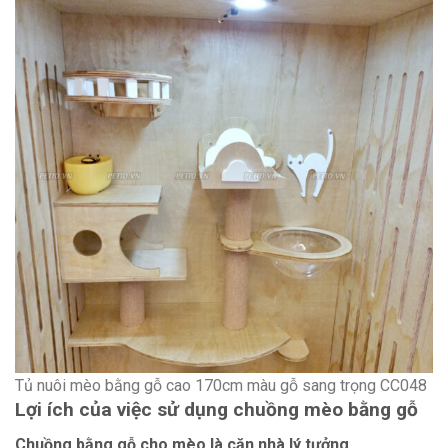
Tủ nuôi mèo bằng gỗ cao 170cm màu gỗ sang trọng CC048
Lợi ích của việc sử dụng chuồng mèo bằng gỗ
Chuồng bằng gỗ cho mèo là căn nhà lý tưởng