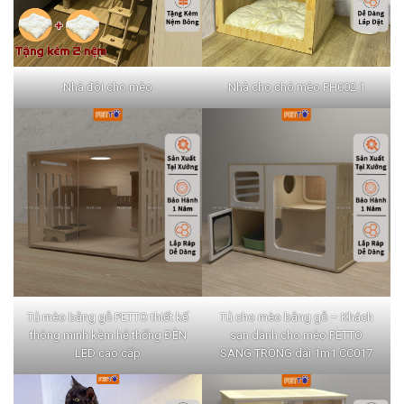
Nhà đôi cho mèo
Nhà cho chó mèo PH002 1
Tủ mèo bằng gỗ PETTO thiết kế
Tủ cho mèo bằng gỗ – Khách
thông minh kèm hệ thống ĐÈN
sạn dành cho mèo PETTO
LED cao cấp
SANG TRỌNG dài 1m1 CC017