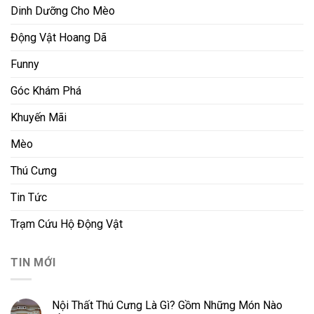
Dinh Dưỡng Cho Mèo
Động Vật Hoang Dã
Funny
Góc Khám Phá
Khuyến Mãi
Mèo
Thú Cưng
Tin Tức
Trạm Cứu Hộ Động Vật
TIN MỚI
Nội Thất Thú Cưng Là Gì? Gồm Những Món Nào