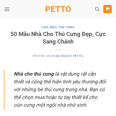
Skip
PETTO
to
content
CHÓ
,
MÈO
,
THÚ CƯNG
50 Mẫu Nhà Cho Thú Cưng Đẹp, Cực
Sang Chảnh
POSTED ON
01/06/2023
BY
PETTO
Nhà cho thú cưng
là vật dụng rất cần
thiết và cũng thể hiện tình yêu thương đối
với những bé thú cưng trong nhà. Bạn có
thể chọn mua hoặc tự tay thiết kế cho
cún cưng một ngôi nhà nhỏ xinh.