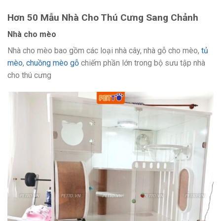
Hơn 50 Mẫu Nhà Cho Thú Cưng Sang Chảnh
Nhà cho mèo
Nhà cho mèo bao gồm các loại nhà cây, nhà gỗ cho mèo,
tủ
mèo
,
chuồng mèo gỗ
chiếm phần lớn trong bộ sưu tập nhà
cho thú cưng