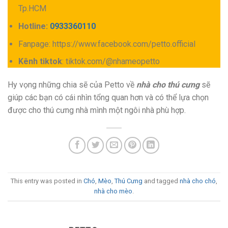
Tp.HCM
Hotline:
0933360110
Fanpage: https://www.facebook.com/petto.official
Kênh tiktok
: tiktok.com/@nhameopetto
Hy vọng những chia sẽ của Petto về
nhà cho thú cưng
sẽ
giúp các bạn có cái nhìn tổng quan hơn và có thể lựa chọn
được cho thú cưng nhà mình một ngôi nhà phù hợp.
This entry was posted in
Chó
,
Mèo
,
Thú Cưng
and tagged
nhà cho chó
,
nhà cho mèo
.