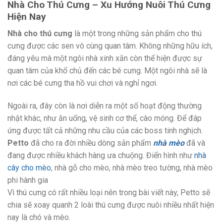
Nhà Cho Thú Cưng – Xu Hướng Nuôi Thú Cưng
Hiện Nay
Nhà cho thú cưng
là một trong những sản phẩm cho thú
cưng được các sen vô cùng quan tâm. Không những hữu ích,
đáng yêu mà một ngôi nhà xinh xắn còn thể hiện được sự
quan tâm của khổ chủ đến các bé cưng. Một ngôi nhà sẽ là
nơi các bé cưng tha hồ vui chơi và nghỉ ngơi.
Ngoài ra, đây còn là nơi diễn ra một số hoạt động thường
nhật khác, như ăn uống, vệ sinh cơ thể, cào móng. Để đáp
ứng được tất cả những nhu cầu của các boss tinh nghịch.
Petto
đã cho ra đời nhiều dòng sản phẩm
nhà mèo
đã và
đang được nhiều khách hàng ưa chuộng. Điển hình như
nhà
cây cho mèo
, nhà gỗ cho mèo, nhà mèo treo tường, nhà mèo
phi hành gia
Vì thú cưng có rất nhiều loại nên trong bài viết này, Petto sẽ
chia sẽ xoay quanh 2 loài thú cưng được nuôi nhiều nhất hiện
nay là chó và mèo.