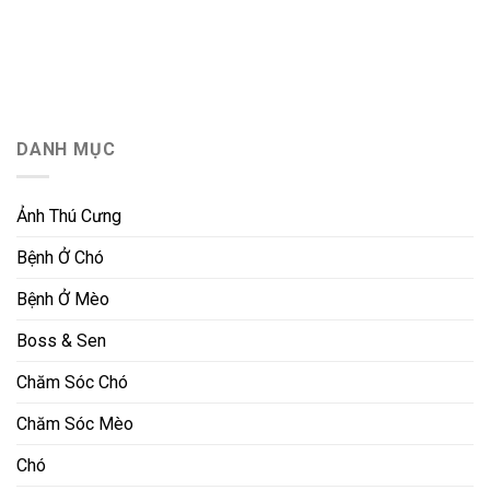
DANH MỤC
Ảnh Thú Cưng
Bệnh Ở Chó
Bệnh Ở Mèo
Boss & Sen
Chăm Sóc Chó
Chăm Sóc Mèo
Chó