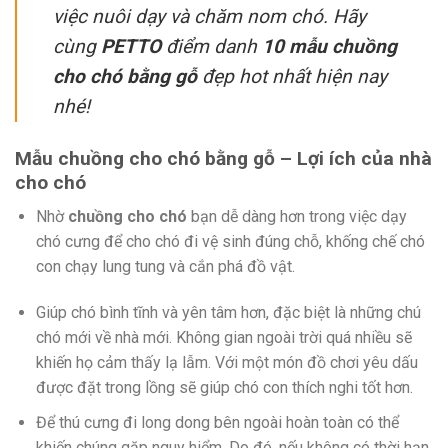
việc nuôi dạy và chăm nom chó. Hãy
cùng
PETTO
điểm danh
10 mẫu chuồng
cho chó bằng gỗ
đẹp hot nhất hiện nay
nhé!
Mẫu chuồng cho chó bằng gỗ – Lợi ích của nhà
cho chó
Nhờ
chuồng cho chó
bạn dễ dàng hơn trong việc dạy
chó cưng để cho chó đi vệ sinh đúng chỗ, khống chế chó
con chạy lung tung và cắn phá đồ vật.
Giúp chó bình tĩnh và yên tâm hơn, đặc biệt là những chú
chó mới về nhà mới. Không gian ngoài trời quá nhiều sẽ
khiến họ cảm thấy lạ lẫm. Với một món đồ chơi yêu dấu
được đặt trong lồng sẽ giúp chó con thích nghi tốt hơn.
Để thú cưng đi long dong bên ngoài hoàn toàn có thể
khiến chúng gặp nguy hiểm. Do đó, nếu không có thời hạn