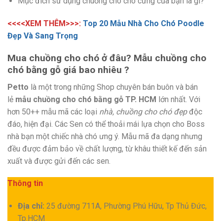
Mục đích sử dụng chuồng cho chó cưng của bạn là gì?
<<<<XEM THÊM>>>:
Top 20 Mẫu Nhà Cho Chó Poodle
Đẹp Và Sang Trọng
Mua chuồng cho chó ở đâu? Mẫu chuồng cho
chó bằng gỗ giá bao nhiêu ?
Petto
là một trong những Shop chuyên bán buôn và bán
lẻ
mẫu chuồng cho chó bằng gỗ TP. HCM
lớn nhất. Với
hơn 50++ mẫu mã các loại
nhà, chuồng cho chó đẹp
độc
đáo, hiện đại. Các Sen có thể thoải mái lựa chọn cho Boss
nhà bạn một chiếc nhà chó ưng ý. Mẫu mã đa dạng nhưng
đều được đảm bảo về chất lượng, từ khâu thiết kế đến sản
xuất và được gửi đến các sen.
Thông tin
Địa chỉ:
25 đường 711A, Phường Phú Hữu, Tp Thủ Đức,
Tp.HCM