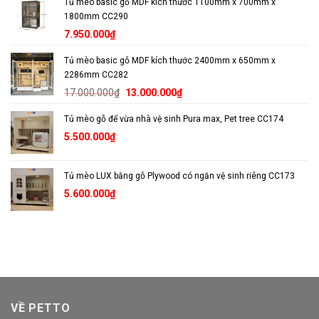
Tủ mèo basic gỗ MDF kích thước 1100mm x 700mm x
1800mm CC290
7.950.000
₫
Tủ mèo basic gỗ MDF kích thước 2400mm x 650mm x
2286mm CC282
Giá
Giá
17.000.000
₫
13.000.000
₫
gốc
hiện
Tủ mèo gỗ để vừa nhà vệ sinh Pura max, Pet tree CC174
là:
tại
17.000.000₫.
là:
5.500.000
₫
13.000.000₫.
Tủ mèo LUX bằng gỗ Plywood có ngăn vệ sinh riêng CC173
5.600.000
₫
VỀ PETTO