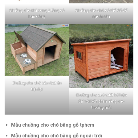
Chuồng cho thú cưng 2 tầng có
Chuồng cho chó có thể để để
ban công
ngoài sân
Chuồng cho chó kèm bát ăn
tiện lợi
Chuồng cho chó thiết kế hiện
đại với bốn chân nâng cao
thoáng mát
Mẫu chuồng cho chó bằng gỗ tphcm
Mẫu chuồng cho chó bằng gỗ ngoài trời