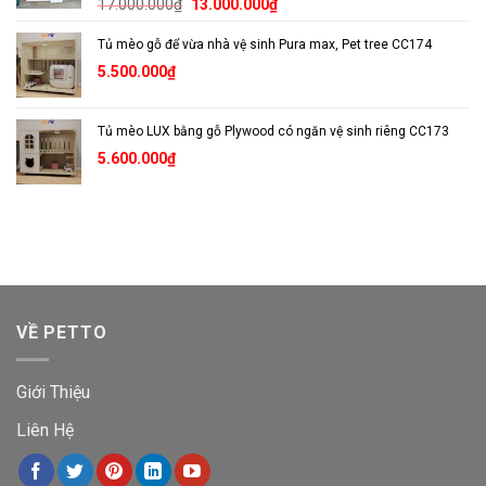
Giá
Giá
17.000.000
₫
13.000.000
₫
gốc
hiện
Tủ mèo gỗ để vừa nhà vệ sinh Pura max, Pet tree CC174
là:
tại
17.000.000₫.
là:
5.500.000
₫
13.000.000₫.
Tủ mèo LUX bằng gỗ Plywood có ngăn vệ sinh riêng CC173
5.600.000
₫
VỀ PETTO
Giới Thiệu
Liên Hệ